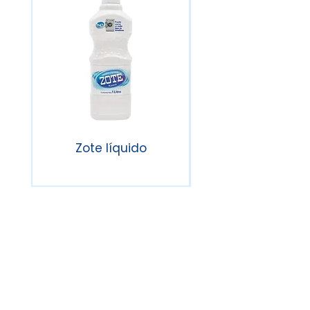
Zote líquido
Lavatrastes líqu