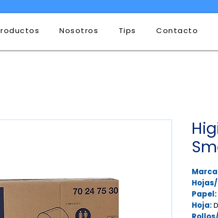
Productos
Nosotros
Tips
Contacto
Hig
Sm
Marca
Hojas/
Papel:
Hoja:
D
Rollos