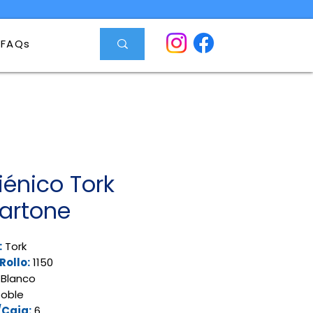
FAQs
iénico Tork
artone
:
Tork
Rollo:
1150
Blanco
oble
/Caja:
6