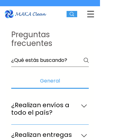
Preguntas
frecuentes
General
¿Realizan envíos a
todo el país?
No, realizamos envíos en zona
metropolitana de Nuevo León y
¿Realizan entregas