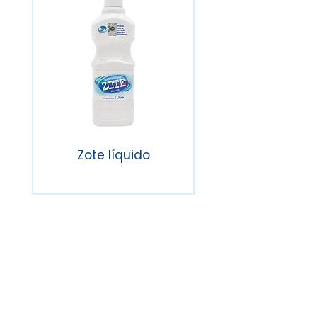
Zote líquido
Lavatrastes líqu